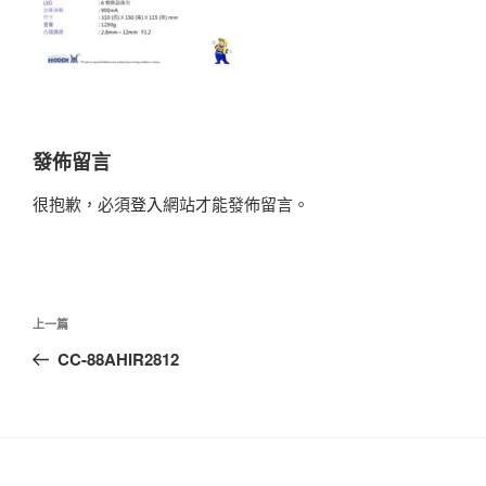
發佈留言
很抱歉，必須
登入
網站才能發佈留言。
文
上
上一篇
章
一
CC-88AHIR2812
導
篇
覽
文
章