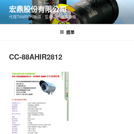
跳
宏鼎股份有限公司
至
代理TAMRON鏡頭、監視電子儀器設備
主
要
內
選單
容
CC-88AHIR2812